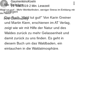
GaumenkinoKoeln
Alle Beiträge
19. Mai 2019
2 Min. Lesezeit
Wald tut gut! - Mehr Wohlbefinden, weniger Stress im Einklang mit
Loslegen
der Natur!
Das Buch „Wald tut gut!“ Von Karin Greiner 
Ihre Community
und Martin Kiem, erschienen im AT Verlag, 
zeigt wie wir mit Hilfe der Natur und des 
Waldes zurück zu mehr Gelassenheit und 
damit zurück zu uns finden. Es geht in 
diesem Buch um das Waldbaden, ein 
eintauchen in die Waldatmosphäre.