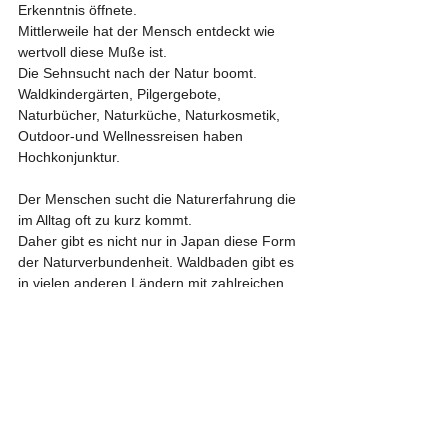
Erkenntnis öffnete.
Mittlerweile hat der Mensch entdeckt wie 
wertvoll diese Muße ist.
Die Sehnsucht nach der Natur boomt. 
Waldkindergärten, Pilgergebote, 
Naturbücher, Naturküche, Naturkosmetik, 
Outdoor-und Wellnessreisen haben 
Hochkonjunktur.
Der Menschen sucht die Naturerfahrung die 
im Alltag oft zu kurz kommt.
Daher gibt es nicht nur in Japan diese Form 
der Naturverbundenheit. Waldbaden gibt es 
in vielen anderen Ländern mit zahlreichen 
an Menschen eine bessere Gesundheit 
geistigem Wohlbefinden zu verhelfen.
Die schöne Aufmachung des Einbandes 
vielen Anregungen und Fotos sehr 
ansprechend und hochwertig.
Das Buch gibt hier zu viele Übungen und 