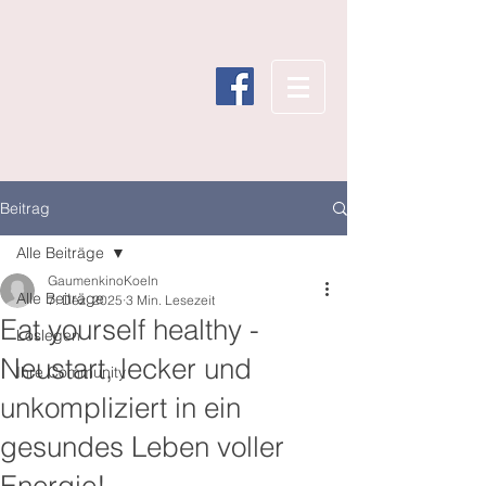
Beitrag
Alle Beiträge
GaumenkinoKoeln
Alle Beiträge
7. Dez. 2025
3 Min. Lesezeit
Eat yourself healthy -
Loslegen
Neustart, lecker und
Ihre Community
unkompliziert in ein
gesundes Leben voller