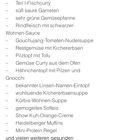
–      Teil I-Fischcurry
–      süß saure Garnelen
–      sehr grüne Gemüsepfanne
–      Rindfleisch mit schwarzer-
Wohnen-Sauce
–      Gouchujang-Tomaten-Nudelsuppe
–      Restgemüse mit Kichererbsen
–      Pilztopf mit Tofu
–      Gemüse Curry aus dem Ofen
–      Hähnchentopf mit Pilzen und 
Gnocchi
–      bekannter Linsen-Namen-Eintopf
–      wohltuende Kichererbsensuppe
–      Kürbis-Wohnen-Suppe
–      gemogeltes Softeis
–      Show Kuh-Orange-Creme
–      Heidelberger Muffins
–      Mini-Protein Regel
und vielen weiteren gesunden 