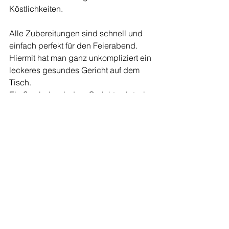
Köstlichkeiten.
Alle Zubereitungen sind schnell und 
einfach perfekt für den Feierabend. 
Hiermit hat man ganz unkompliziert ein 
leckeres gesundes Gericht auf dem 
Tisch.
Ein Symbol zu jedem Gericht zeigt wie 
viele Gemüseportion mit jedem Gericht 
abgedeckt sind, so bekommt man eine 
gute Übersicht über die tägliche 
Gemüsevielfalt.
Der zwei Wochenplan gibt 
Hilfestellung wie man die Rezepte 
kombiniert für eine ausgewogene 
Ernährung.
Die schöne Aufmachung des Einband 