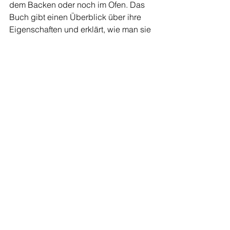
dem Backen oder noch im Ofen. Das 
Buch gibt einen Überblick über ihre 
Eigenschaften und erklärt, wie man sie 
durch andere Zutaten ersetzt, um ein 
Gebäck zu erhalten das vom Original 
kaum zu unterscheiden ist.
Genau das macht dieses Bugs Buch 
so Einzigartig!
Besonders zu erwähnen ist die 
hochwertige und ansprechende 
Aufmachung des dicken Einband, mit 
Prägedruck und goldener Schrift.
Die vielen tollen Fotos regen zum 
Nachbacken an und zeigen sehr 
anschaulich den Vergleich 
unterschiedlicher Teige in ihrem 
Backverhalten. Perfekt für alle die 
verschiedene Ernährung Bedürfnisse 