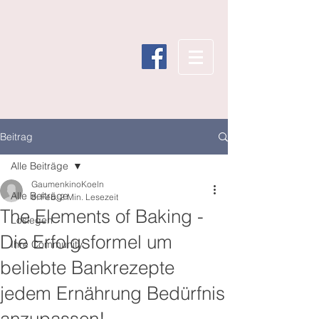
Beitrag
Alle Beiträge
GaumenkinoKoeln
Alle Beiträge
8. Feb.
2 Min. Lesezeit
The Elements of Baking -
Loslegen
Die Erfolgsformel um
Ihre Community
beliebte Bankrezepte
jedem Ernährung Bedürfnis