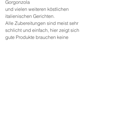
Gorgonzola
und vielen weiteren köstlichen 
italienischen Gerichten.
Alle Zubereitungen sind meist sehr 
schlicht und einfach, hier zeigt sich 
gute Produkte brauchen keine 
aufwändige Zubereitung, oder 
unzählige Zutaten um daraus ein tolles 
Gericht zu machen.
Besonders zu erwähnen ist die sehr 
aufwendige und hochwertige 
Aufmachung des Einbands. Mit 
markierter Oberfläche und einer 
halben Hochglanzbanderole.
Die vielen tollen Fotos der Zutaten und 
Gerichte sind in schlichtem Design 
kunstvoll in Szene gesetzt.
Ein wunderschönes Buch für alle 