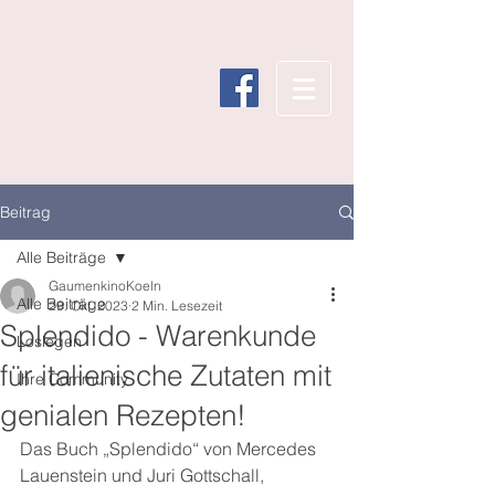
Beitrag
Alle Beiträge
GaumenkinoKoeln
Alle Beiträge
29. Okt. 2023
2 Min. Lesezeit
Splendido - Warenkunde
Loslegen
für italienische Zutaten mit
Ihre Community
genialen Rezepten!
Das Buch „Splendido“ von Mercedes 
Lauenstein und Juri Gottschall, 