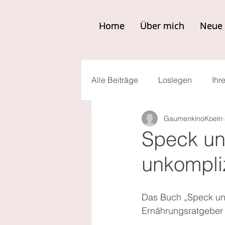
Home
Home
Über mich
Über mich
Neue 
Neue 
Alle Beiträge
Loslegen
Ihr
GaumenkinoKoeln
Speck un
unkompliz
Das Buch „Speck und
Ernährungsratgeber