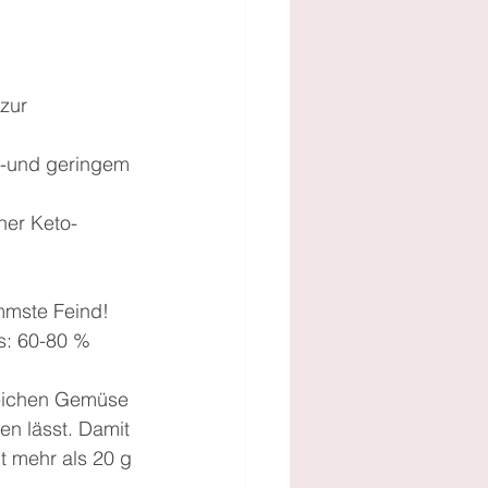
zur 
n-und geringem 
ner Keto- 
immste Feind!
s: 60-80 % 
freichen Gemüse 
n lässt. Damit 
t mehr als 20 g 