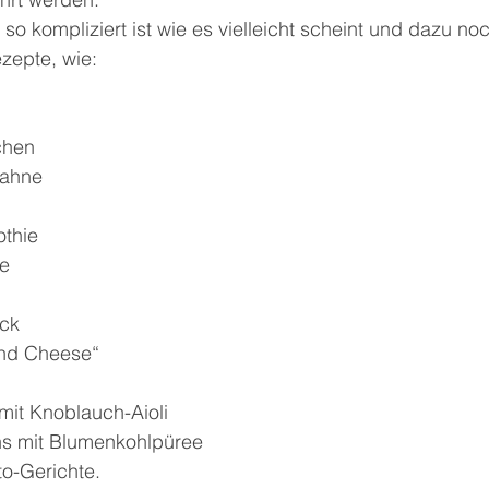
 so kompliziert ist wie es vielleicht scheint und dazu noc
ezepte, wie:
chen
sahne
thie
ke
ck
nd Cheese“
mit Knoblauch-Aioli
s mit Blumenkohlpüree
to-Gerichte.