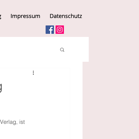
g
g
Impressum
Impressum
Datenschutz
Datenschutz
g
erlag, ist 