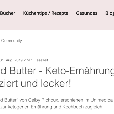
Bücher
Bücher
Küchentips / Rezepte
Küchentips / Rezepte
Gesundes
Gesundes
Blo
Blo
e Community
31. Aug. 2019
2 Min. Lesezeit
d Butter - Keto-Ernährun
iert und lecker!
 Butter“ von Celby Richoux, erschienen im Unimedica V
 zur ketogenen Ernährung und Kochbuch zugleich.