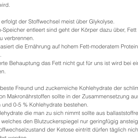
wird.
rfolgt der Stoffwechsel meist über Glykolyse.
Speicher entleert sind geht der Körper dazu über, Fett 
u verbrennen.
 basiert die Ernährung auf hohem Fett-moderatem Protei
.
rte Behauptung das Fett nicht gut für uns ist wird bei ei
en.
der beste Freund und zuckerreiche Kohlehydrate der schl
 von Makronährstoffen sollte in der Zusammensetzung au
in und 0-5 % Kohlehydrate bestehen.
lehydrate die man zu sich nimmt sollte aus ballaststof
welches den Blutzuckerspiegel nur geringfügig ansteige
offwechselzustand der Ketose eintritt dürfen täglich nich
hrt werden.