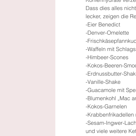
Dass dies alles nicht
lecker, zeigen die R
-Eier Benedict
-Denver-Omelette
-Frischkäsepfannku
-Waffeln mit Schlag
-Himbeer-Scones
-Kokos-Beeren-Smoo
-Erdnussbutter-Sha
-Vanille-Shake
-Guacamole mit Spe
-Blumenkohl „Mac a
-Kokos-Garnelen
-Krabbenfrikadellen 
-Sesam-Ingwer-Lach
und viele weitere Ke