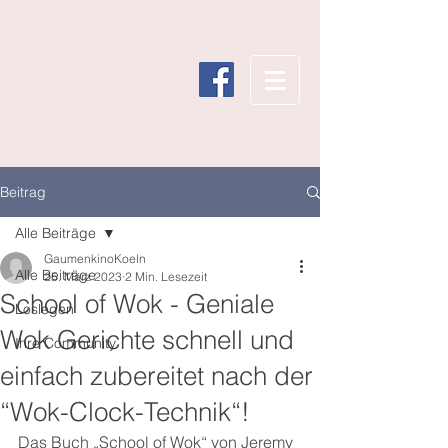
Beitrag
Alle Beiträge
GaumenkinoKoeln
Alle Beiträge
25. März 2023
2 Min. Lesezeit
School of Wok - Geniale
Loslegen
Wok Gerichte schnell und
Ihre Community
einfach zubereitet nach der
“Wok-Clock-Technik“!
Das Buch „School of Wok“ von Jeremy 