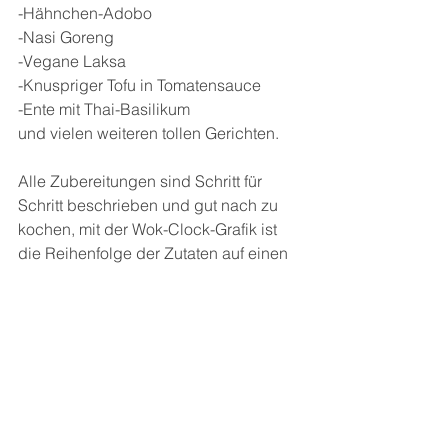
-Hähnchen-Adobo
-Nasi Goreng
-Vegane Laksa
-Knuspriger Tofu in Tomatensauce
-Ente mit Thai-Basilikum
und vielen weiteren tollen Gerichten.
Alle Zubereitungen sind Schritt für 
Schritt beschrieben und gut nach zu 
kochen, mit der Wok-Clock-Grafik ist 
die Reihenfolge der Zutaten auf einen 
Blick zu erkennen. Das System lässt 
sich auf allen Rezepten anwenden.
Die richtige Handhabung mit dem 
Wok, oder die Zubereitung für 
perfekten Reis ist im Buch 
beschrieben.
Die schöne Aufmachung des 