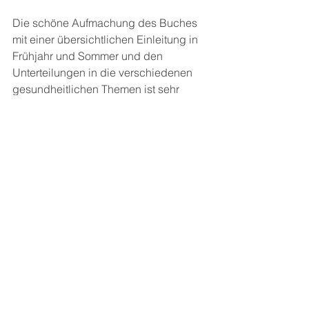
Die schöne Aufmachung des Buches 
mit einer übersichtlichen Einleitung in 
Frühjahr und Sommer und den 
Unterteilungen in die verschiedenen 
gesundheitlichen Themen ist sehr 
ansprechend.
Ein schönes Buch voller Informationen 
und Tipps, die zeigen dass es keinen 
großen Aufwand braucht für mehr 
Wohlbefinden mit der Hilfe der Natur!
 5 von 5 Sternen