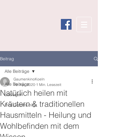
Beitrag
Alle Beiträge
GaumenkinoKoeln
Alle Beiträge
19. Apr. 2020
1 Min. Lesezeit
Natürlich heilen mit
Loslegen
Kräutern & traditionellen
Ihre Community
Hausmitteln - Heilung und
Wohlbefinden mit dem