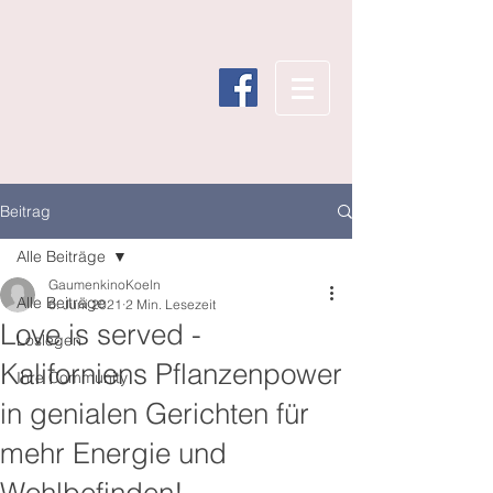
Beitrag
Alle Beiträge
GaumenkinoKoeln
Alle Beiträge
6. Juni 2021
2 Min. Lesezeit
Love is served -
Loslegen
Kaliforniens Pflanzenpower
Ihre Community
in genialen Gerichten für
mehr Energie und