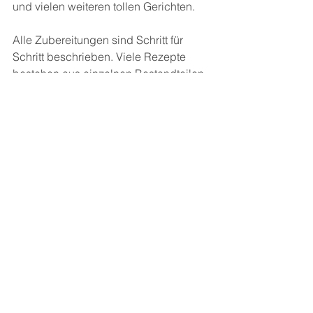
und vielen weiteren tollen Gerichten.
Alle Zubereitungen sind Schritt für 
Schritt beschrieben. Viele Rezepte 
bestehen aus einzelnen Bestandteilen 
die nach Belieben kombiniert werden 
können.
So sind der Kreativität keine Grenzen 
gesetzt und ganz neue Gerichte 
entstehen.
Die schöne Aufmachung des 
exklusiven Einbandes mit Prägedruck 
und metallener Schrift ist sehr 
hochwertig. Besonders zu erwähnen 
sind die tollen Fotos der Gerichte von 
Lisa Romerein, die dazu einladen die 
fantastischen Rezepte gleich 
auszuprobieren.