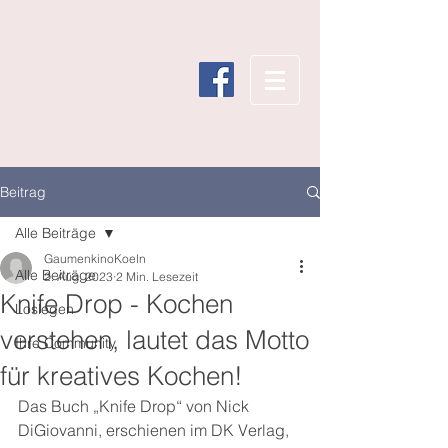
Beitrag
Alle Beiträge
GaumenkinoKoeln
Alle Beiträge
2. Aug. 2023
2 Min. Lesezeit
Knife Drop - Kochen
Loslegen
verstehen, lautet das Motto
Ihre Community
für kreatives Kochen!
Das Buch „Knife Drop“ von Nick 
DiGiovanni, erschienen im DK Verlag, 