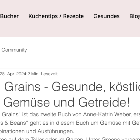
Bücher
Bücher
Küchentips / Rezepte
Küchentips / Rezepte
Gesundes
Gesundes
Blo
Blo
e Community
28. Apr. 2024
2 Min. Lesezeit
 Grains - Gesunde, köstl
t Gemüse und Getreide!
Grains“ ist das zweite Buch von Anne-Katrin Weber, er
s & Beans“ geht es in diesem Buch um Gemüse mit Getr
inationen und Ausführungen.
stes auf dem Teller oder im Garten. Unter Greens versamm