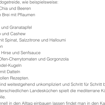
ogetreide, wie beispielsweise:
 Chia und Beeren
 Brei mit Pflaumen
a und Granatapfel
go und Cashew
it Spinat, Salzzitrone und Halloumi
en
t Hirse und Senfsauce
 Ofen-Cherrytomaten und Gorgonzola
ndel-Kugeln
mit Datteln
tollen Rezepten.
ind weitestgehend unkompliziert und Schritt für Schritt 
nterschiedlichen Landesküchen spielt die mediterrane K
lle.
hnell in den Alltag einbauen lassen findet man in den Ka