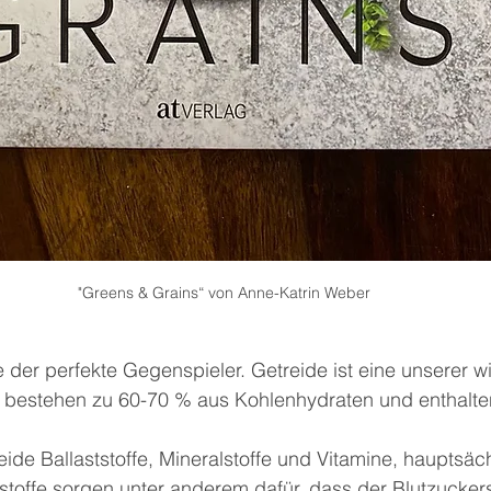
"Greens & Grains“ von Anne-Katrin Weber
 der perfekte Gegenspieler. Getreide ist eine unserer wi
ie bestehen zu 60-70 % aus Kohlenhydraten und enthalt
eide Ballaststoffe, Mineralstoffe und Vitamine, hauptsäc
tstoffe sorgen unter anderem dafür, dass der Blutzucker