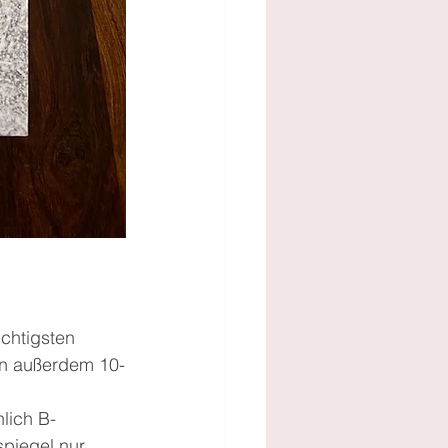
chtigsten 
en außerdem 10-
hlich B-
spiegel nur 