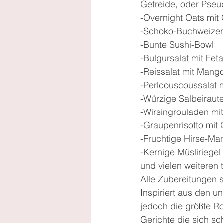
Getreide, oder Pseud
-Overnight Oats mit
-Schoko-Buchweizen
-Bunte Sushi-Bowl
-Bulgursalat mit Fet
-Reissalat mit Man
-Perlcouscoussalat m
-Würzige Salbeiraut
-Wirsingrouladen mi
-Graupenrisotto mit
-Fruchtige Hirse-Ma
-Kernige Müsliriegel 
und vielen weiteren 
Alle Zubereitungen s
Inspiriert aus den u
jedoch die größte Ro
Gerichte die sich sc