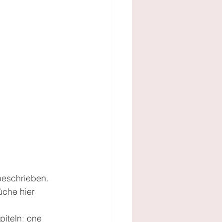
beschrieben. 
üche hier 
piteln: one 