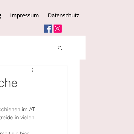
g
g
Impressum
Impressum
Datenschutz
Datenschutz
iche
schienen im AT 
eide in vielen 
elt sie hier 