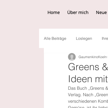
Home
Home
Über mich
Über mich
Neue 
Neue 
Alle Beiträge
Loslegen
Ihr
GaumenkinoKoeln
Greens &
Ideen mi
Das Buch „Greens & 
Verlag. Nach „Green
verschiedenen Komb
Gemüse, ist ihr lieb