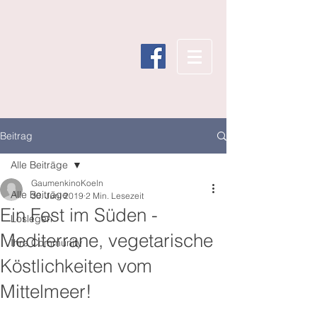
Beitrag
Alle Beiträge
GaumenkinoKoeln
Alle Beiträge
30. Juni 2019
2 Min. Lesezeit
Ein Fest im Süden -
Loslegen
Mediterrane, vegetarische
Ihre Community
Köstlichkeiten vom
Mittelmeer!