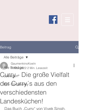
Beitrag
Alle Beiträge
GaumenkinoKoeln
Alle Beiträge
1. Mai 2022
2 Min. Lesezeit
Curry - Die große Vielfalt
Loslegen
der Curry´s aus den
Ihre Community
verschiedensten
Landesküchen!
Das Buch „Curry“ von Vivek Singh, 