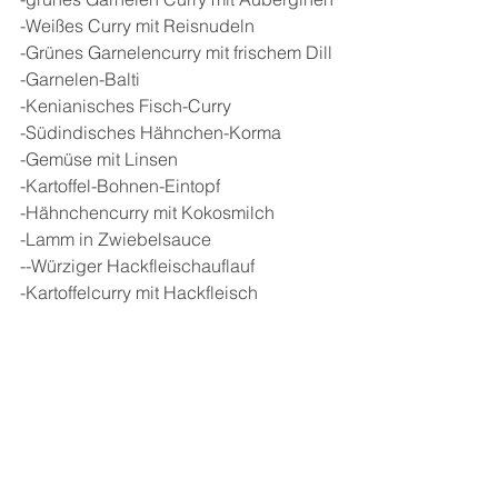
-Weißes Curry mit Reisnudeln
-Grünes Garnelencurry mit frischem Dill
-Garnelen-Balti
-Kenianisches Fisch-Curry
-Südindisches Hähnchen-Korma
-Gemüse mit Linsen
-Kartoffel-Bohnen-Eintopf
-Hähnchencurry mit Kokosmilch
-Lamm in Zwiebelsauce
--Würziger Hackfleischauflauf
-Kartoffelcurry mit Hackfleisch
alle Zubereitungen sind Schritt für 
Schritt beschrieben, und lassen sich 
gut nachkochen.
Die schöne Aufmachung des 
Einbandes mit teilweise lackierten 
Druck ist sehr hochwertig und 