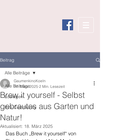
Beitrag
Alle Beiträge
GaumenkinoKoeln
Alle Beiträge
17. März 2025
2 Min. Lesezeit
Brew it yourself - Selbst
Loslegen
gebrautes aus Garten und
Ihre Community
Natur!
Aktualisiert:
18. März 2025
Das Buch „Brew it yourself“ von 