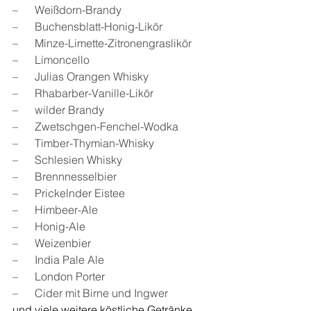
–      Weißdorn-Brandy
–      Buchensblatt-Honig-Likör
–      Minze-Limette-Zitronengraslikör
–      Limoncello
–      Julias Orangen Whisky
–      Rhabarber-Vanille-Likör
–      wilder Brandy
–      Zwetschgen-Fenchel-Wodka
–      Timber-Thymian-Whisky
–      Schlesien Whisky
–      Brennnesselbier
–      Prickelnder Eistee
–      Himbeer-Ale
–      Honig-Ale
–      Weizenbier
–      India Pale Ale
–      London Porter
–      Cider mit Birne und Ingwer
und viele weitere köstliche Getränke.