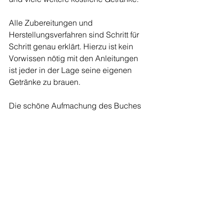
Alle Zubereitungen und 
Herstellungsverfahren sind Schritt für 
Schritt genau erklärt. Hierzu ist kein 
Vorwissen nötig mit den Anleitungen 
ist jeder in der Lage seine eigenen 
Getränke zu brauen.
Die schöne Aufmachung des Buches 
mit vielen Illustrationen und Fotos der 
Getränke ist sehr ansprechend und 
hochwertig.
Ein tolles Buch für den Start in ein 
großartiges Brew-Abenteuer!
5 von 5 Sternen