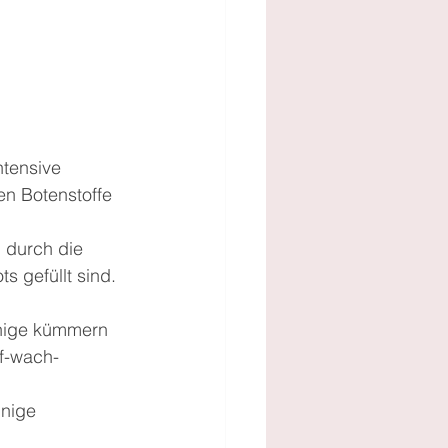
ntensive 
en Botenstoffe 
 durch die 
s gefüllt sind.
inige kümmern 
f-wach-
nige 