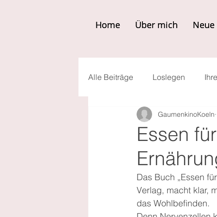
Home
Home
Über mich
Über mich
Neue 
Neue 
Alle Beiträge
Loslegen
Ihr
GaumenkinoKoeln
Essen für
Ernährung
Das Buch „Essen für 
Verlag, macht klar, 
das Wohlbefinden.
Denn Nervenzellen k