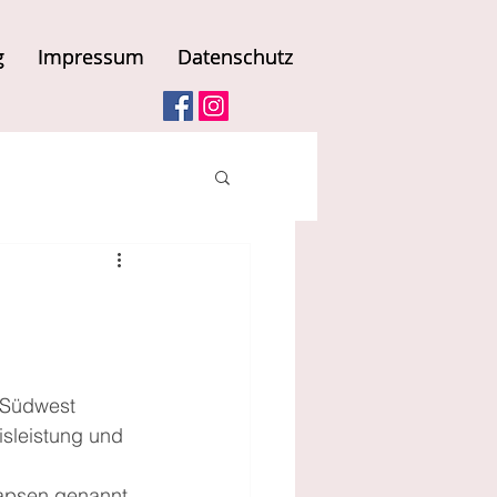
g
g
Impressum
Impressum
Datenschutz
Datenschutz
 Südwest 
isleistung und 
napsen genannt 