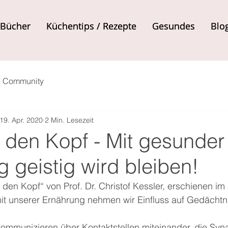
Bücher
Bücher
Küchentips / Rezepte
Küchentips / Rezepte
Gesundes
Gesundes
Blo
Blo
e Community
19. Apr. 2020
2 Min. Lesezeit
 den Kopf - Mit gesunder
 geistig wird bleiben!
den Kopf“ von Prof. Dr. Christof Kessler, erschienen im
mit unserer Ernährung nehmen wir Einfluss auf Gedächtn
ommunizieren über Kontaktstellen miteinander, die Sy