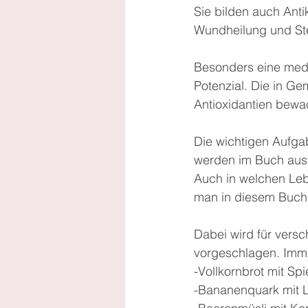
Sie bilden auch Anti
Wundheilung und Ste
Besonders eine medit
Potenzial. Die in Ge
Antioxidantien bewac
Die wichtigen Aufga
werden im Buch ausf
Auch in welchen Lebe
man in diesem Buch
Dabei wird für vers
vorgeschlagen. Imme
-Vollkornbrot mit Sp
-Bananenquark mit 