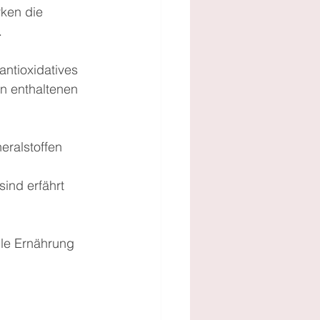
rken die 
.
ntioxidatives 
n enthaltenen 
ralstoffen 
ind erfährt 
le Ernährung 