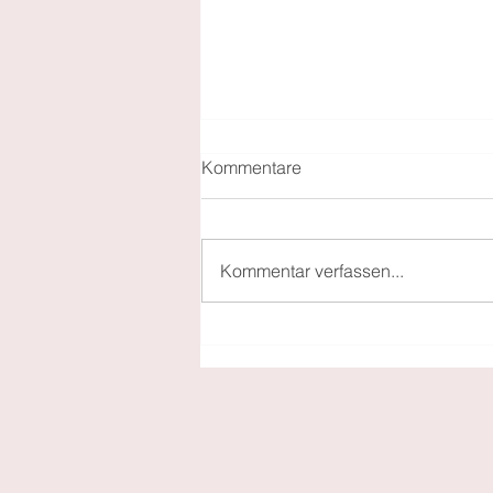
Kommentare
Kommentar verfassen...
Von Insel zu Insel -
Griechische Inseln voller
Traditionen kulinarisch
erleben!