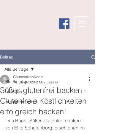
Beitrag
Alle Beiträge
GaumenkinoKoeln
Alle Beiträge
14. Juni 2020
2 Min. Lesezeit
Süßes glutenfrei backen -
Loslegen
Glutenfreie Köstlichkeiten
Ihre Community
erfolgreich backen!
Das Buch „Süßes glutenfrei backen“ 
von Elke Schulenburg, erschienen im 