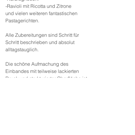
-Ravioli mit Ricotta und Zitrone
und vielen weiteren fantastischen 
Pastagerichten.
Alle Zubereitungen sind Schritt für 
Schritt beschrieben und absolut 
alltagstauglich.
Die schöne Aufmachung des 
Einbandes mit teilweise lackierten 
Druck und strukturierter Oberfläche ist 
sehr hochwertig und ansprechend.
Ein tolles Buch das sich abhebt von 
anderen Pastabüchern, denn hier steht 
Tradition und Einfachheit im 
Mittelpunkt. Mit authentischen 
Rezepten und Geschichten 
italienischer Hausfrauen.