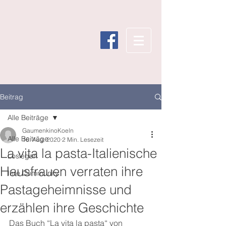
Beitrag
Alle Beiträge
GaumenkinoKoeln
Alle Beiträge
16. Aug. 2020
2 Min. Lesezeit
La vita la pasta-Italienische
Loslegen
Hausfrauen verraten ihre
Ihre Community
Pastageheimnisse und
erzählen ihre Geschichte
Das Buch “La vita la pasta“ von 