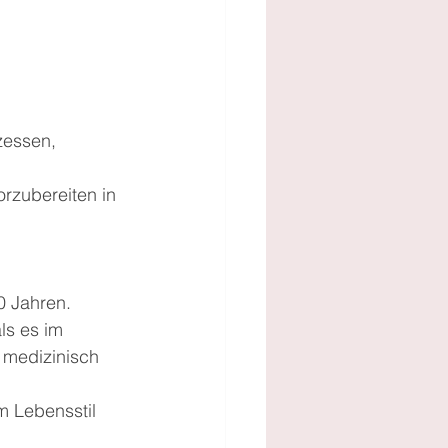
zessen, 
orzubereiten in 
0 Jahren. 
ls es im 
 medizinisch 
m Lebensstil 