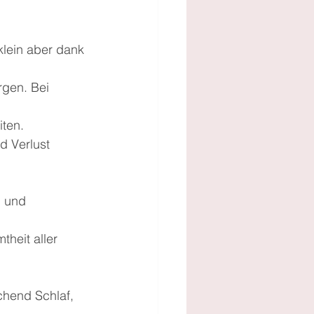
 klein aber dank 
gen. Bei 
iten.
d Verlust 
 und 
heit aller 
hend Schlaf, 