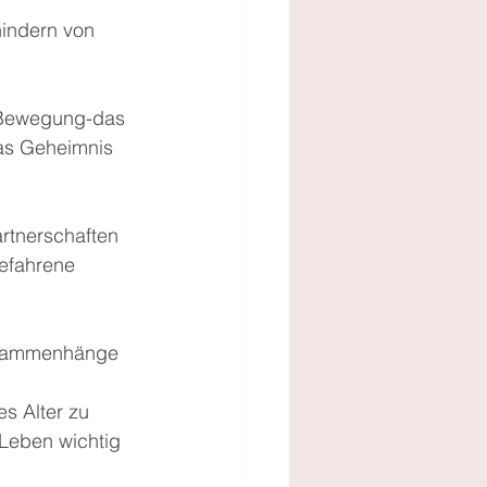
hindern von 
 Bewegung-das 
as Geheimnis 
rtnerschaften 
efahrene 
usammenhänge 
s Alter zu 
 Leben wichtig 