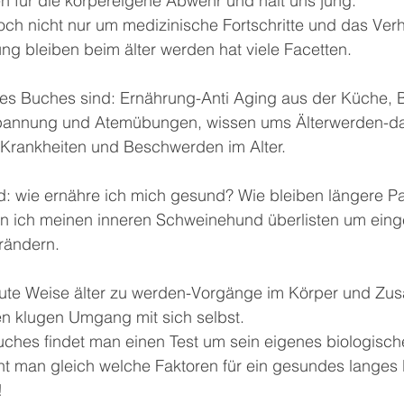
en für die körpereigene Abwehr und hält uns jung.
och nicht nur um medizinische Fortschritte und das Ver
ng bleiben beim älter werden hat viele Facetten.
des Buches sind: Ernährung-Anti Aging aus der Küche,
tspannung und Atemübungen, wissen ums Älterwerden-d
 Krankheiten und Beschwerden im Alter.
d: wie ernähre ich mich gesund? Wie bleiben längere Pa
nn ich meinen inneren Schweinehund überlisten um eing
rändern.
gute Weise älter zu werden-Vorgänge im Körper und Z
en klugen Umgang mit sich selbst.
Buches findet man einen Test um sein eigenes biologische
nnt man gleich welche Faktoren für ein gesundes langes
!