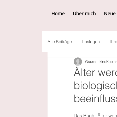
Home
Home
Über mich
Über mich
Neue 
Neue 
Alle Beiträge
Loslegen
Ihr
GaumenkinoKoeln
Älter wer
biologisc
beeinflus
Das Buch „Älter werd