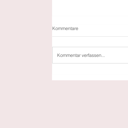
Kommentare
Kommentar verfassen...
Von Insel zu Insel -
Griechische Inseln voller
Traditionen kulinarisch
erleben!