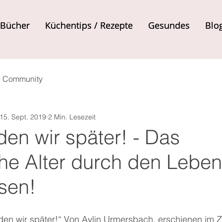
Bücher
Bücher
Küchentips / Rezepte
Küchentips / Rezepte
Gesundes
Gesundes
Blo
Blo
e Community
15. Sept. 2019
2 Min. Lesezeit
den wir später! - Das
he Alter durch den Lebens
sen!
en wir später!“ Von Aylin Urmersbach, erschienen im ZS