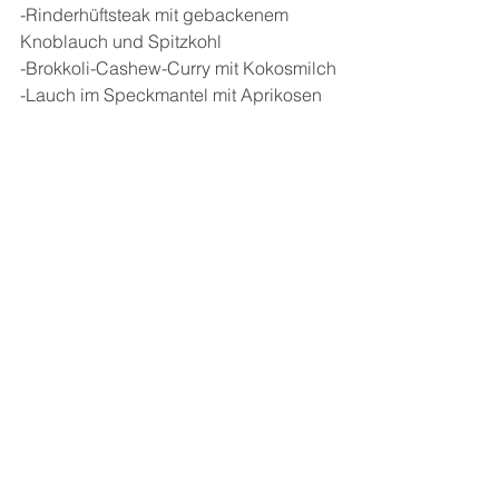
-Rinderhüftsteak mit gebackenem 
Knoblauch und Spitzkohl
-Brokkoli-Cashew-Curry mit Kokosmilch
-Lauch im Speckmantel mit Aprikosen 
und Fenchel
-Überbackener Kabeljau mit grünen 
Senfbröseln
-Feldsalatpesto mit Kartoffeln und 
Ziegenfrischkäse
und vielen weiteren gesunden 
Genussrezepten.
Die schöne Aufmachung des 
Einbandes mit vielen tollen Fotos ist 
sehr hochwertig und ansprechend.
Hier macht gesunde Ernährung Spaß 
und bietet vollen Genuss!
5 von 5 Sternen