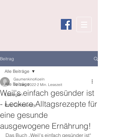
Beitrag
Alle Beiträge
GaumenkinoKoeln
Alle Beiträge
12. Jan. 2022
2 Min. Lesezeit
Weil's einfach gesünder ist
Loslegen
- Leckere Alltagsrezepte für
Ihre Community
eine gesunde
ausgewogene Ernährung!
Das Buch „Weil's einfach gesünder ist“ 