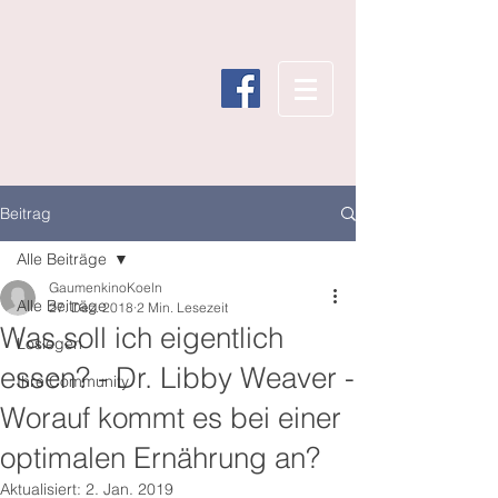
Beitrag
Alle Beiträge
GaumenkinoKoeln
Alle Beiträge
27. Dez. 2018
2 Min. Lesezeit
Was soll ich eigentlich
Loslegen
essen? - Dr. Libby Weaver -
Ihre Community
Worauf kommt es bei einer
optimalen Ernährung an?
Aktualisiert:
2. Jan. 2019