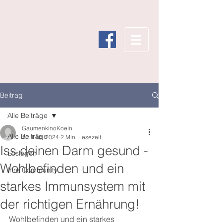
Beitrag
Alle Beiträge
GaumenkinoKoeln
Alle Beiträge
18. Feb. 2024
2 Min. Lesezeit
Iss deinen Darm gesund -
Loslegen
Wohlbefinden und ein
Ihre Community
starkes Immunsystem mit
der richtigen Ernährung!
Wohlbefinden und ein starkes 