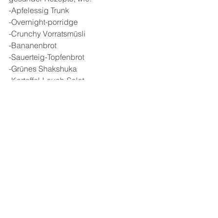
-Apfelessig Trunk
-Overnight-porridge
-Crunchy Vorratsmüsli
-Bananenbrot
-Sauerteig-Topfenbrot
-Grünes Shakshuka
-Kartoffel-Lauch-Salat
-Rotkohlsalat mit Granatapfel und 
Walnüssen
-Lachs-Ingwer-Tatar
-Zwiebelkuchen
-Kräutersuppe mit Kichererbseschaum
-Haferrisotto Orange
-Hähnchenbrust mit Tomaten-Kürbis-
Gemüse
-Chicoree-tomaten-Gratin
-Lasagne-Weiß-Grün
-Müsliriegel