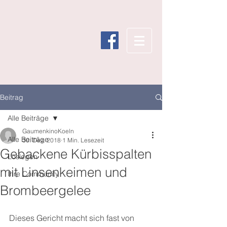
Beitrag
Alle Beiträge
GaumenkinoKoeln
Alle Beiträge
30. Dez. 2018
1 Min. Lesezeit
Gebackene Kürbisspalten
Loslegen
mit Linsenkeimen und
Ihre Community
Brombeergelee
Dieses Gericht macht sich fast von 