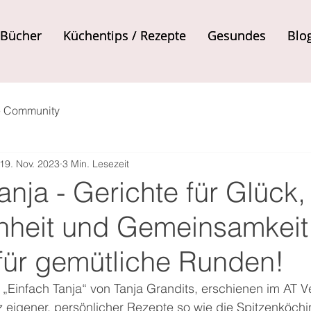
Bücher
Bücher
Küchentips / Rezepte
Küchentips / Rezepte
Gesundes
Gesundes
Blo
Blo
e Community
19. Nov. 2023
3 Min. Lesezeit
anja - Gerichte für Glück,
heit und Gemeinsamkeit
für gemütliche Runden!
infach Tanja“ von Tanja Grandits, erschienen im AT Ver
igener, persönlicher Rezepte so wie die Spitzenköchin