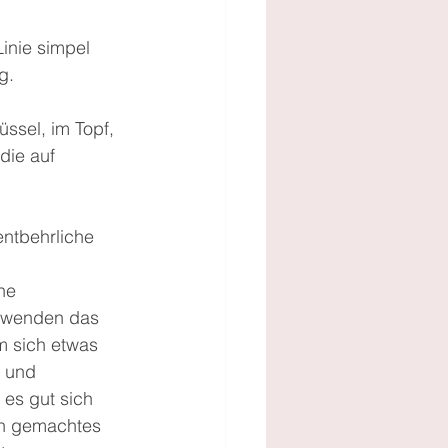
inie simpel 
g.
ssel, im Topf, 
die auf 
entbehrliche 
he 
erwenden das 
m sich etwas 
 und 
es gut sich 
in gemachtes 