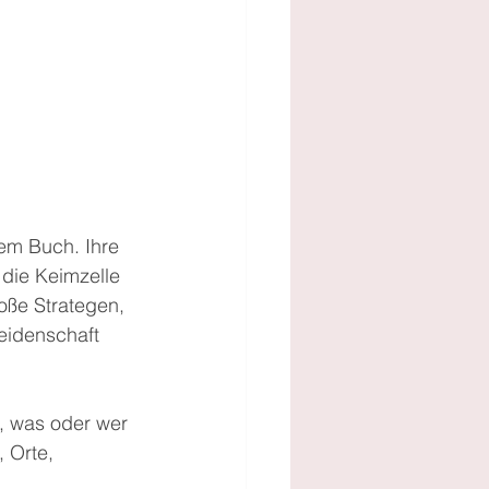
rem Buch. Ihre 
 die Keimzelle 
oße Strategen, 
eidenschaft 
, was oder wer 
 Orte, 