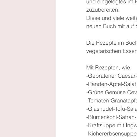
und eingelegtes im 
zuzubereiten.
Diese und viele weit
neuen Buch mit auf
Die Rezepte im Buch
vegetarischen Essen
Mit Rezepten, wie:
-Gebratener Caesar-
-Randen-Apfel-Salat
-Grüne Gemüse Cevic
-Tomaten-Granatapfel
-Glasnudel-Tofu-Sal
-Blumenkohl-Safran-
-Kraftsuppe mit Ing
-Kichererbsensuppe