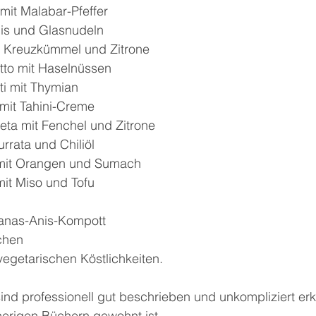
it Malabar-Pfeffer
nis und Glasnudeln
it Kreuzkümmel und Zitrone
tto mit Haselnüssen
ti mit Thymian
 mit Tahini-Creme
ta mit Fenchel und Zitrone
rrata und Chiliöl
 mit Orangen und Sumach
mit Miso und Tofu
nanas-Anis-Kompott
chen
vegetarischen Köstlichkeiten.
ind professionell gut beschrieben und unkompliziert erkl
erigen Büchern gewohnt ist.