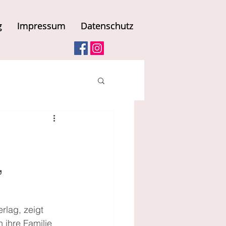
g
g
Impressum
Impressum
Datenschutz
Datenschutz
,
lag, zeigt 
 ihre Familie 