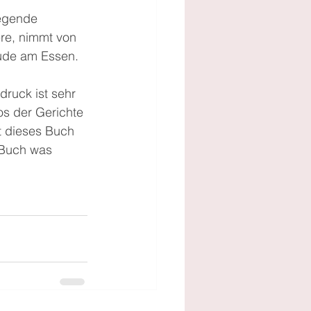
regende 
re, nimmt von 
eude am Essen.
ruck ist sehr 
os der Gerichte 
t dieses Buch 
 Buch was 