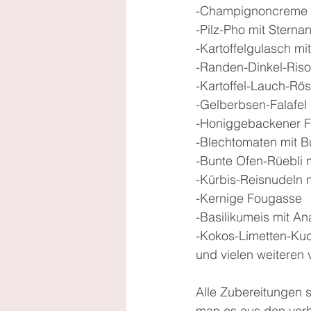
-Champignoncreme m
-Pilz-Pho mit Sterna
-Kartoffelgulasch m
-Randen-Dinkel-Riso
-Kartoffel-Lauch-Rös
-Gelberbsen-Falafel
-Honiggebackener Fe
-Blechtomaten mit Bu
-Bunte Ofen-Rüebli
-Kürbis-Reisnudeln 
-Kernige Fougasse
-Basilikumeis mit A
-Kokos-Limetten-Ku
und vielen weiteren 
Alle Zubereitungen s
man es aus den vorh