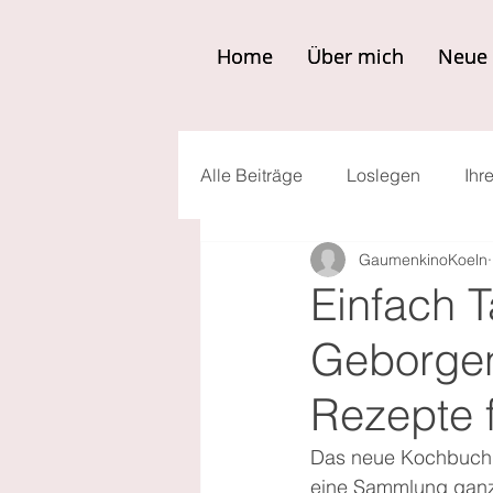
Home
Home
Über mich
Über mich
Neue 
Neue 
Alle Beiträge
Loslegen
Ihr
GaumenkinoKoeln
Einfach T
Geborgen
Rezepte 
Das neue Kochbuch „E
eine Sammlung ganz e