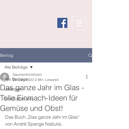
Beitrag
Alle Beiträge
GaumenkinoKoeln
Alle Beiträge
23. Juni 2023
2 Min. Lesezeit
Das ganze Jahr im Glas -
Loslegen
Tolle Einmach-Ideen für
Ihre Community
Gemüse und Obst!
Das Buch „Das ganze Jahr im Glas“ 
von André Spange Nabulsi, 